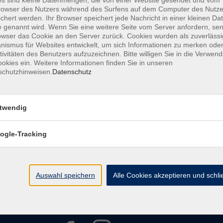
s sind kleine Datenmengen, die von einer Website gesendet und vom
owser des Nutzers während des Surfens auf dem Computer des Nutze
chert werden. Ihr Browser speichert jede Nachricht in einer kleinen Dat
AGB
Datenschutzerklärung
Barrierefreiheitserkl
 genannt wird. Wenn Sie eine weitere Seite vom Server anfordern, se
owser das Cookie an den Server zurück. Cookies wurden als zuverlässi
ismus für Websites entwickelt, um sich Informationen zu merken oder
tivitäten des Benutzers aufzuzeichnen. Bitte willigen Sie in die Verwen
okies ein. Weitere Informationen finden Sie in unseren
schutzhinweisen.
Datenschutz
Kontakt
twendig
ht
Ludwigstraße 7
95028 Hof
ogle-Tracking
Anfahrt
info@vhshoferland.de
Telefon: 09281 7145-0
bote
Auswahl speichern
Alle Cookies akzeptieren und schl
Social Media