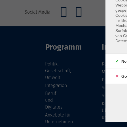
Cookie
Webbr
gespei
Social Media
Cookie
Ihr Br
Mechan
Surfak
von Co
Daten
Programm
Inhalte
No
Politik,
Kursübersic
Gesellschaft,
Musikschule
Go
Umwelt
Projekte
Integration
Service
Beruf
Stellenange
und
Kontakt/
Digitales
Über
Angebote für
uns
Unternehmen