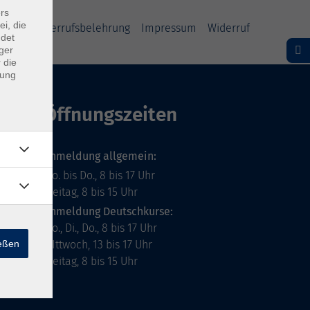
rs
ei, die
ärung
Widerrufsbelehrung
Impressum
Widerruf
ndet
ger
 die
dung
Öffnungszeiten
Anmeldung allgemein:
Mo. bis Do., 8 bis 17 Uhr
Freitag, 8 bis 15 Uhr
Anmeldung Deutschkurse:
Mo., Di., Do., 8 bis 17 Uhr
ießen
MIttwoch, 13 bis 17 Uhr
Freitag, 8 bis 15 Uhr