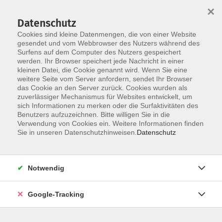
×
Datenschutz
Cookies sind kleine Datenmengen, die von einer Website
gesendet und vom Webbrowser des Nutzers während des
Surfens auf dem Computer des Nutzers gespeichert
Skip to main content
werden. Ihr Browser speichert jede Nachricht in einer
kleinen Datei, die Cookie genannt wird. Wenn Sie eine
Impressum
weitere Seite vom Server anfordern, sendet Ihr Browser
das Cookie an den Server zurück. Cookies wurden als
zuverlässiger Mechanismus für Websites entwickelt, um
Volkshochschule Hofer Land e.V.
sich Informationen zu merken oder die Surfaktivitäten des
Ludwigstraße 7
Benutzers aufzuzeichnen. Bitte willigen Sie in die
Verwendung von Cookies ein. Weitere Informationen finden
95028 Hof
Sie in unseren Datenschutzhinweisen.
Datenschutz
Telefon 09281 7145-0
Telefax 09281 7145-55
Notwendig
E-Mail:
info@vhshoferland.de
Internet:
www.vhshoferland.de
Google-Tracking
Vertretungsberechtigter Vorstand: Dr. Oliver Bär (1.
Vorsitzender), Anschrift wie oben