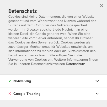
×
Datenschutz
Cookies sind kleine Datenmengen, die von einer Website
gesendet und vom Webbrowser des Nutzers während des
Surfens auf dem Computer des Nutzers gespeichert
Skip to main content
werden. Ihr Browser speichert jede Nachricht in einer
kleinen Datei, die Cookie genannt wird. Wenn Sie eine
Unser Gutschein-Service
weitere Seite vom Server anfordern, sendet Ihr Browser
das Cookie an den Server zurück. Cookies wurden als
zuverlässiger Mechanismus für Websites entwickelt, um
sich Informationen zu merken oder die Surfaktivitäten des
Benutzers aufzuzeichnen. Bitte willigen Sie in die
Verwendung von Cookies ein. Weitere Informationen finden
Sie in unseren Datenschutzhinweisen.
Datenschutz
Notwendig
Schenken Sie Wissen! Schenken Sie Spaß!
Google-Tracking
Mit einem Geschenkgutschein der VHS Hofer Land liegen
Sie immer richtig! Ob Kurse oder Exkursionen, Vorträge