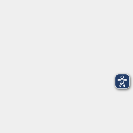
Sprachen
Gesundheit
Kultur, Gestalten
Junge vhs, Eltern, Senioren
Kurse nach Außenstellen
Inhalte
Kursübersicht
Musikschule
Projekte
Service
Stellenangebote
Kontakt/Über uns