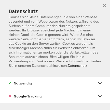
×
Datenschutz
Cookies sind kleine Datenmengen, die von einer Website
gesendet und vom Webbrowser des Nutzers während des
Surfens auf dem Computer des Nutzers gespeichert
Skip to main content
werden. Ihr Browser speichert jede Nachricht in einer
kleinen Datei, die Cookie genannt wird. Wenn Sie eine
weitere Seite vom Server anfordern, sendet Ihr Browser
das Cookie an den Server zurück. Cookies wurden als
Ernährung / Kochen
zuverlässiger Mechanismus für Websites entwickelt, um
sich Informationen zu merken oder die Surfaktivitäten des
Benutzers aufzuzeichnen. Bitte willigen Sie in die
Verwendung von Cookies ein. Weitere Informationen finden
Sie in unseren Datenschutzhinweisen.
Datenschutz
26 Kurse
Notwendig
zurück zu Gesundheit
Google-Tracking
Wer etwas für Körper und Gesundheit tun will,
findet in unserem Gesundheitsprogramm die