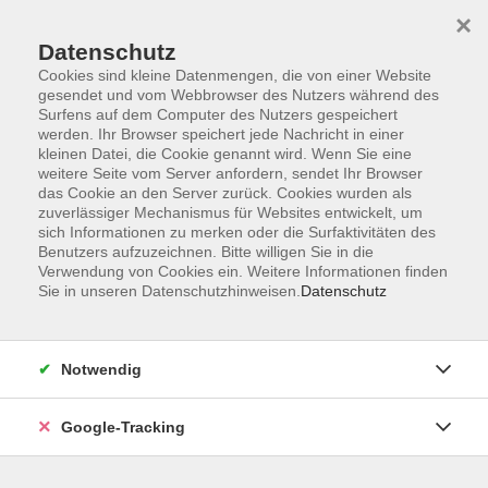
×
Datenschutz
Cookies sind kleine Datenmengen, die von einer Website
gesendet und vom Webbrowser des Nutzers während des
Surfens auf dem Computer des Nutzers gespeichert
Skip to main content
werden. Ihr Browser speichert jede Nachricht in einer
kleinen Datei, die Cookie genannt wird. Wenn Sie eine
weitere Seite vom Server anfordern, sendet Ihr Browser
Der Kurs konnte nicht gefunden werden.
das Cookie an den Server zurück. Cookies wurden als
zuverlässiger Mechanismus für Websites entwickelt, um
sich Informationen zu merken oder die Surfaktivitäten des
Benutzers aufzuzeichnen. Bitte willigen Sie in die
Verwendung von Cookies ein. Weitere Informationen finden
Sie in unseren Datenschutzhinweisen.
Datenschutz
AGB
Datenschutzerklärung
Barrierefreiheitserklärung
Notwendig
Widerrufsbelehrung
Impressum
Google-Tracking
Widerruf