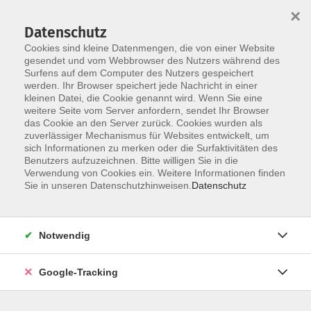
×
Datenschutz
Cookies sind kleine Datenmengen, die von einer Website
gesendet und vom Webbrowser des Nutzers während des
Surfens auf dem Computer des Nutzers gespeichert
Skip to main content
You are here:
werden. Ihr Browser speichert jede Nachricht in einer
Kontakt/Über uns
kleinen Datei, die Cookie genannt wird. Wenn Sie eine
Unsere Dozenten und Dozentinnen
weitere Seite vom Server anfordern, sendet Ihr Browser
das Cookie an den Server zurück. Cookies wurden als
zuverlässiger Mechanismus für Websites entwickelt, um
sich Informationen zu merken oder die Surfaktivitäten des
Rösch, Matthias
Benutzers aufzuzeichnen. Bitte willigen Sie in die
Verwendung von Cookies ein. Weitere Informationen finden
Energieberater für die
Sie in unseren Datenschutzhinweisen.
Datenschutz
Verbraucherzentrale Bayern
e.V.
Notwendig
Gasheizung am Scheideweg
Google-Tracking
Mi. 30.09.2026 12:30
Online