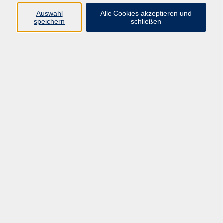
Auswahl
Alle Cookies akzeptieren und
speichern
schließen
zurück zur Übersicht
AGB
Datenschutzerklärung
Barrierefreiheitserklärung
Widerrufsbelehrung
Impressum
Widerruf
Programm