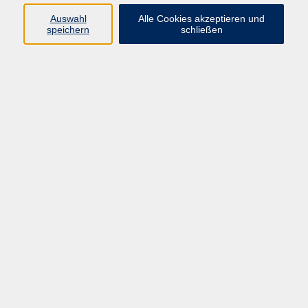
Auswahl
Alle Cookies akzeptieren und
speichern
schließen
Kurstermine
3
1
Mittwoch, 02. Dezember 2026
18:00 – 21:15 Uhr