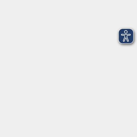
Kontakt
Ludwigstraße 7
95028 Hof
Anfahrt
info@vhshoferland.de
Telefon: 09281 7145-0
Social Media