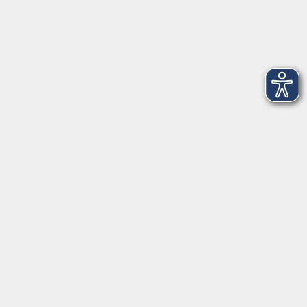
Service
Stellenangebote
Kontakt/Über uns
Kontakt
Ludwigstraße 7
95028 Hof
Anfahrt
info@vhshoferland.de
Telefon: 09281 7145-0
Social Media