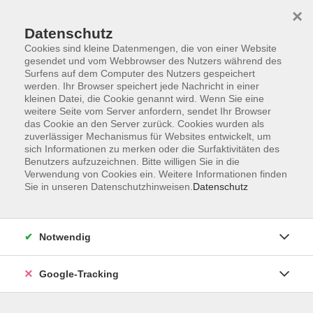
×
Datenschutz
Cookies sind kleine Datenmengen, die von einer Website
gesendet und vom Webbrowser des Nutzers während des
Surfens auf dem Computer des Nutzers gespeichert
Skip to main content
You are here:
werden. Ihr Browser speichert jede Nachricht in einer
Weitere Seiten
kleinen Datei, die Cookie genannt wird. Wenn Sie eine
Transferprojekt: Digitales Marketing leicht gemacht
weitere Seite vom Server anfordern, sendet Ihr Browser
das Cookie an den Server zurück. Cookies wurden als
mit der Marketing-Digithek
zuverlässiger Mechanismus für Websites entwickelt, um
Marketingtipps aus Sprechstunde
sich Informationen zu merken oder die Surfaktivitäten des
17. Sprechstunde am 11.12.2025
Benutzers aufzuzeichnen. Bitte willigen Sie in die
Verwendung von Cookies ein. Weitere Informationen finden
Sie in unseren Datenschutzhinweisen.
Datenschutz
Nachbereitung der 17.
Sprechstunde
Notwendig
Marketingnetzwerk@vhs am
11.12.2025
Google-Tracking
Diese Mail ging an die bayerischen