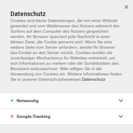
×
Datenschutz
Cookies sind kleine Datenmengen, die von einer Website
gesendet und vom Webbrowser des Nutzers während des
Surfens auf dem Computer des Nutzers gespeichert
Skip to main content
You are here:
werden. Ihr Browser speichert jede Nachricht in einer
Weitere Seiten
kleinen Datei, die Cookie genannt wird. Wenn Sie eine
Transferprojekt: Digitales Marketing leicht gemacht
weitere Seite vom Server anfordern, sendet Ihr Browser
mit der Marketing-Digithek
das Cookie an den Server zurück. Cookies wurden als
zuverlässiger Mechanismus für Websites entwickelt, um
Marketingtipps aus Sprechstunde
sich Informationen zu merken oder die Surfaktivitäten des
14. Sprechstunde am 30.10.2025
Benutzers aufzuzeichnen. Bitte willigen Sie in die
Verwendung von Cookies ein. Weitere Informationen finden
Sie in unseren Datenschutzhinweisen.
Datenschutz
Nachbereitung der 14. Sprechstunde
Marketingnetzwerk@vhs am
Notwendig
30.10.2025
Google-Tracking
Diese Mail ging an die bayerischen
Volkshochschulen. Absenderin: Claudia Degenkolb,