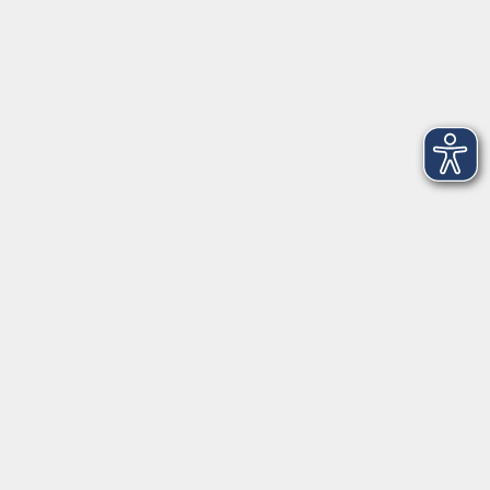
Projekte
Service
Stellenangebote
Kontakt/Über uns
Kontakt
Ludwigstraße 7
95028 Hof
Anfahrt
info@vhshoferland.de
Telefon: 09281 7145-0
Social Media