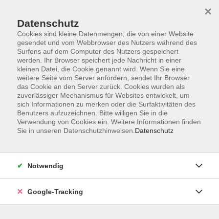
×
Datenschutz
Cookies sind kleine Datenmengen, die von einer Website
gesendet und vom Webbrowser des Nutzers während des
Surfens auf dem Computer des Nutzers gespeichert
Skip to main content
werden. Ihr Browser speichert jede Nachricht in einer
kleinen Datei, die Cookie genannt wird. Wenn Sie eine
weitere Seite vom Server anfordern, sendet Ihr Browser
Der Kurs konnte nicht gefunden werden.
das Cookie an den Server zurück. Cookies wurden als
zuverlässiger Mechanismus für Websites entwickelt, um
sich Informationen zu merken oder die Surfaktivitäten des
Benutzers aufzuzeichnen. Bitte willigen Sie in die
Verwendung von Cookies ein. Weitere Informationen finden
Sie in unseren Datenschutzhinweisen.
Datenschutz
AGB
Datenschutzerklärung
Barrierefreiheitserklärung
Notwendig
Widerrufsbelehrung
Impressum
Google-Tracking
Widerruf