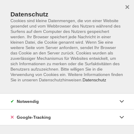
×
Datenschutz
Cookies sind kleine Datenmengen, die von einer Website
gesendet und vom Webbrowser des Nutzers während des
Surfens auf dem Computer des Nutzers gespeichert
Skip to main content
werden. Ihr Browser speichert jede Nachricht in einer
kleinen Datei, die Cookie genannt wird. Wenn Sie eine
weitere Seite vom Server anfordern, sendet Ihr Browser
Der Kurs konnte nicht gefunden werden.
das Cookie an den Server zurück. Cookies wurden als
zuverlässiger Mechanismus für Websites entwickelt, um
sich Informationen zu merken oder die Surfaktivitäten des
Benutzers aufzuzeichnen. Bitte willigen Sie in die
Verwendung von Cookies ein. Weitere Informationen finden
Sie in unseren Datenschutzhinweisen.
Datenschutz
AGB
Datenschutzerklärung
Barrierefreiheitserklärung
Notwendig
Widerrufsbelehrung
Impressum
Google-Tracking
Widerruf