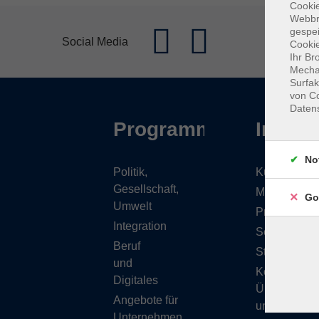
Cookie
Webbr
gespei
Social Media
Cookie
Ihr Br
Mechan
Surfak
von Co
Daten
Programm
Inhalt
No
Politik,
Kursübersic
Gesellschaft,
Musikschule
Go
Umwelt
Projekte
Integration
Service
Beruf
Stellenange
und
Kontakt/
Digitales
Über
Angebote für
uns
Unternehmen