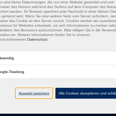
s sind kleine Datenmengen, die von einer Website gesendet und vom
owser des Nutzers während des Surfens auf dem Computer des Nutze
chert werden. Ihr Browser speichert jede Nachricht in einer kleinen Dat
AGB
Datenschutzerklärung
Barrierefreiheitserk
 genannt wird. Wenn Sie eine weitere Seite vom Server anfordern, se
owser das Cookie an den Server zurück. Cookies wurden als zuverlässi
ismus für Websites entwickelt, um sich Informationen zu merken oder
tivitäten des Benutzers aufzuzeichnen. Bitte willigen Sie in die Verwen
okies ein. Weitere Informationen finden Sie in unseren
schutzhinweisen.
Datenschutz
e
Kontakt
twendig
ht
Ludwigstraße 7
95028 Hof
ogle-Tracking
Anfahrt
info@vhshoferland.de
Telefon: 09281 7145-0
bote
Auswahl speichern
Alle Cookies akzeptieren und schl
Social Media