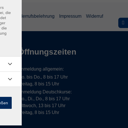
rs
ei, die
lärung
Widerrufsbelehrung
Impressum
Widerruf
ndet
ger
 die
dung
Öffnungszeiten
Anmeldung allgemein:
Mo. bis Do., 8 bis 17 Uhr
Freitag, 8 bis 15 Uhr
Anmeldung Deutschkurse:
Mo., Di., Do., 8 bis 17 Uhr
ießen
MIttwoch, 13 bis 17 Uhr
Freitag, 8 bis 15 Uhr