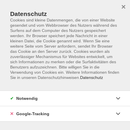
×
Datenschutz
Cookies sind kleine Datenmengen, die von einer Website
gesendet und vom Webbrowser des Nutzers während des
Surfens auf dem Computer des Nutzers gespeichert
Skip to main content
werden. Ihr Browser speichert jede Nachricht in einer
kleinen Datei, die Cookie genannt wird. Wenn Sie eine
weitere Seite vom Server anfordern, sendet Ihr Browser
Der Kurs konnte nicht gefunden werden.
das Cookie an den Server zurück. Cookies wurden als
zuverlässiger Mechanismus für Websites entwickelt, um
sich Informationen zu merken oder die Surfaktivitäten des
Benutzers aufzuzeichnen. Bitte willigen Sie in die
Verwendung von Cookies ein. Weitere Informationen finden
Sie in unseren Datenschutzhinweisen.
Datenschutz
AGB
Datenschutzerklärung
Barrierefreiheitserklärung
Notwendig
Widerrufsbelehrung
Impressum
Google-Tracking
Widerruf