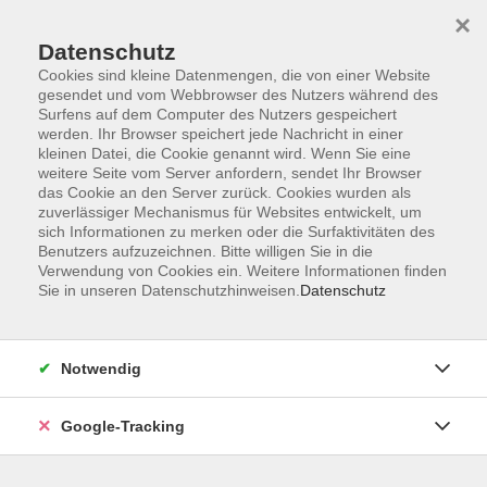
×
Datenschutz
Cookies sind kleine Datenmengen, die von einer Website
gesendet und vom Webbrowser des Nutzers während des
Surfens auf dem Computer des Nutzers gespeichert
Skip to main content
werden. Ihr Browser speichert jede Nachricht in einer
kleinen Datei, die Cookie genannt wird. Wenn Sie eine
weitere Seite vom Server anfordern, sendet Ihr Browser
Der Kurs konnte nicht gefunden werden.
das Cookie an den Server zurück. Cookies wurden als
zuverlässiger Mechanismus für Websites entwickelt, um
sich Informationen zu merken oder die Surfaktivitäten des
Benutzers aufzuzeichnen. Bitte willigen Sie in die
Verwendung von Cookies ein. Weitere Informationen finden
Sie in unseren Datenschutzhinweisen.
Datenschutz
AGB
Datenschutzerklärung
Barrierefreiheitserklärung
Notwendig
Widerrufsbelehrung
Impressum
Google-Tracking
Widerruf