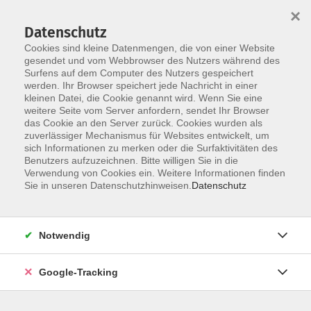
×
Datenschutz
Cookies sind kleine Datenmengen, die von einer Website
gesendet und vom Webbrowser des Nutzers während des
Surfens auf dem Computer des Nutzers gespeichert
Skip to main content
werden. Ihr Browser speichert jede Nachricht in einer
kleinen Datei, die Cookie genannt wird. Wenn Sie eine
weitere Seite vom Server anfordern, sendet Ihr Browser
Der Kurs konnte nicht gefunden werden.
das Cookie an den Server zurück. Cookies wurden als
zuverlässiger Mechanismus für Websites entwickelt, um
sich Informationen zu merken oder die Surfaktivitäten des
Benutzers aufzuzeichnen. Bitte willigen Sie in die
Verwendung von Cookies ein. Weitere Informationen finden
AGB
Sie in unseren Datenschutzhinweisen.
Datenschutz
Datenschutzerklärung
Barrierefreiheitserklärung
Notwendig
Widerrufsbelehrung
Impressum
Google-Tracking
Widerruf