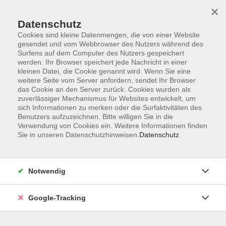
×
Datenschutz
Cookies sind kleine Datenmengen, die von einer Website
gesendet und vom Webbrowser des Nutzers während des
Surfens auf dem Computer des Nutzers gespeichert
Skip to main content
werden. Ihr Browser speichert jede Nachricht in einer
kleinen Datei, die Cookie genannt wird. Wenn Sie eine
weitere Seite vom Server anfordern, sendet Ihr Browser
Der Kurs konnte nicht gefunden werden.
das Cookie an den Server zurück. Cookies wurden als
zuverlässiger Mechanismus für Websites entwickelt, um
sich Informationen zu merken oder die Surfaktivitäten des
Benutzers aufzuzeichnen. Bitte willigen Sie in die
Verwendung von Cookies ein. Weitere Informationen finden
Sie in unseren Datenschutzhinweisen.
Datenschutz
AGB
Datenschutzerklärung
Barrierefreiheitserklärung
Notwendig
Widerrufsbelehrung
Impressum
Google-Tracking
Widerruf