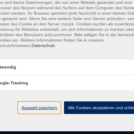
s sind kleine Datenmengen, die von einer Website gesendet und vom
owser des Nutzers während des Surfens auf dem Computer des Nutze
chert werden. Ihr Browser speichert jede Nachricht in einer kleinen Dat
AGB
Datenschutzerklärung
Barrierefreiheitserk
 genannt wird. Wenn Sie eine weitere Seite vom Server anfordern, se
owser das Cookie an den Server zurück. Cookies wurden als zuverlässi
ismus für Websites entwickelt, um sich Informationen zu merken oder
tivitäten des Benutzers aufzuzeichnen. Bitte willigen Sie in die Verwen
okies ein. Weitere Informationen finden Sie in unseren
schutzhinweisen.
Datenschutz
e
Kontakt
twendig
ht
Ludwigstraße 7
95028 Hof
ogle-Tracking
Anfahrt
info@vhshoferland.de
Telefon: 09281 7145-0
bote
Auswahl speichern
Alle Cookies akzeptieren und schl
Social Media