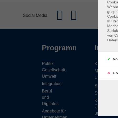
Cookie
Webbr
gespei
Social Media
Cookie
Ihr Br
Mechan
Surfak
von Co
Daten
Programm
Inhalt
No
Politik,
Kursübersic
Gesellschaft,
Musikschule
Go
Umwelt
Projekte
Integration
Service
Beruf
Stellenange
und
Kontakt/
Digitales
Über
Angebote für
uns
Unternehmen