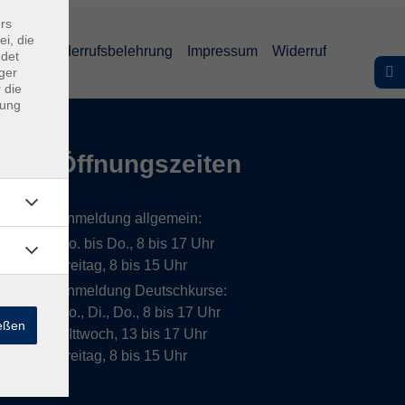
rs
ei, die
lärung
Widerrufsbelehrung
Impressum
Widerruf
ndet
ger
 die
dung
Öffnungszeiten
Anmeldung allgemein:
Mo. bis Do., 8 bis 17 Uhr
Freitag, 8 bis 15 Uhr
Anmeldung Deutschkurse:
Mo., Di., Do., 8 bis 17 Uhr
ießen
MIttwoch, 13 bis 17 Uhr
Freitag, 8 bis 15 Uhr