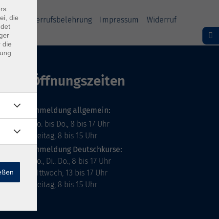
rs
ei, die
ärung
Widerrufsbelehrung
Impressum
Widerruf
ndet
ger
 die
dung
Öffnungszeiten
Anmeldung allgemein:
Mo. bis Do., 8 bis 17 Uhr
Freitag, 8 bis 15 Uhr
Anmeldung Deutschkurse:
Mo., Di., Do., 8 bis 17 Uhr
ießen
MIttwoch, 13 bis 17 Uhr
Freitag, 8 bis 15 Uhr