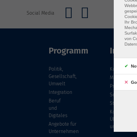
Cookie
Webbr
gespei
Social Media
Cookie
Ihr Br
Mechan
Surfak
von Co
Daten
Programm
Inhalte
No
Politik,
Kursübersic
Gesellschaft,
Musikschule
Go
Umwelt
Projekte
Integration
Service
Beruf
Stellenange
und
Kontakt/
Digitales
Über
Angebote für
uns
Unternehmen