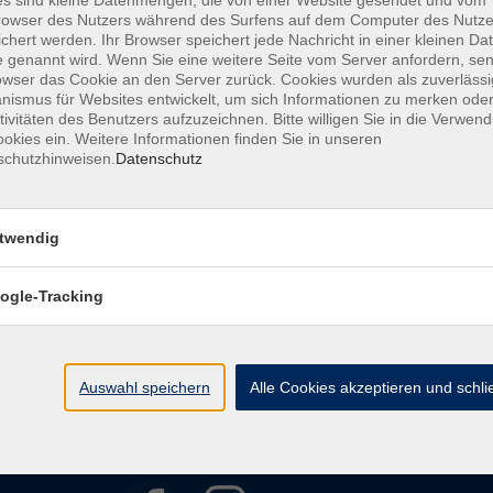
s sind kleine Datenmengen, die von einer Website gesendet und vom
owser des Nutzers während des Surfens auf dem Computer des Nutze
chert werden. Ihr Browser speichert jede Nachricht in einer kleinen Dat
AGB
Datenschutzerklärung
Barrierefreiheitserkl
 genannt wird. Wenn Sie eine weitere Seite vom Server anfordern, se
owser das Cookie an den Server zurück. Cookies wurden als zuverlässi
ismus für Websites entwickelt, um sich Informationen zu merken oder
tivitäten des Benutzers aufzuzeichnen. Bitte willigen Sie in die Verwen
okies ein. Weitere Informationen finden Sie in unseren
schutzhinweisen.
Datenschutz
Kontakt
twendig
ht
Ludwigstraße 7
95028 Hof
ogle-Tracking
Anfahrt
info@vhshoferland.de
Telefon: 09281 7145-0
bote
Auswahl speichern
Alle Cookies akzeptieren und schl
Social Media