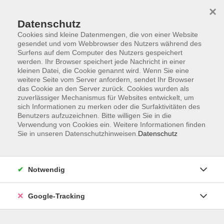
×
Datenschutz
Cookies sind kleine Datenmengen, die von einer Website
gesendet und vom Webbrowser des Nutzers während des
Surfens auf dem Computer des Nutzers gespeichert
Skip to main content
werden. Ihr Browser speichert jede Nachricht in einer
kleinen Datei, die Cookie genannt wird. Wenn Sie eine
weitere Seite vom Server anfordern, sendet Ihr Browser
Der Kurs konnte nicht gefunden werden.
das Cookie an den Server zurück. Cookies wurden als
zuverlässiger Mechanismus für Websites entwickelt, um
sich Informationen zu merken oder die Surfaktivitäten des
Benutzers aufzuzeichnen. Bitte willigen Sie in die
Verwendung von Cookies ein. Weitere Informationen finden
Sie in unseren Datenschutzhinweisen.
Datenschutz
AGB
Datenschutzerklärung
Barrierefreiheitserklärung
Notwendig
Widerrufsbelehrung
Impressum
Google-Tracking
Widerruf