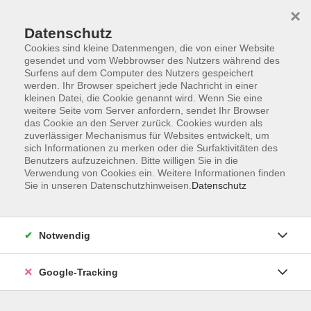
×
Datenschutz
Cookies sind kleine Datenmengen, die von einer Website
gesendet und vom Webbrowser des Nutzers während des
Surfens auf dem Computer des Nutzers gespeichert
Skip to main content
werden. Ihr Browser speichert jede Nachricht in einer
kleinen Datei, die Cookie genannt wird. Wenn Sie eine
weitere Seite vom Server anfordern, sendet Ihr Browser
Der Kurs konnte nicht gefunden werden.
das Cookie an den Server zurück. Cookies wurden als
zuverlässiger Mechanismus für Websites entwickelt, um
sich Informationen zu merken oder die Surfaktivitäten des
Benutzers aufzuzeichnen. Bitte willigen Sie in die
Verwendung von Cookies ein. Weitere Informationen finden
Sie in unseren Datenschutzhinweisen.
Datenschutz
AGB
Datenschutzerklärung
Barrierefreiheitserklärung
Notwendig
Widerrufsbelehrung
Impressum
Google-Tracking
Widerruf