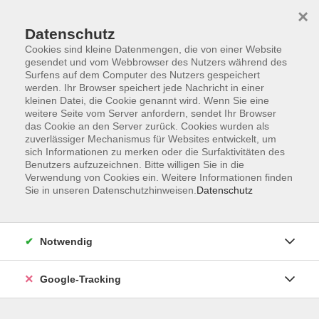
×
Datenschutz
Cookies sind kleine Datenmengen, die von einer Website
gesendet und vom Webbrowser des Nutzers während des
Surfens auf dem Computer des Nutzers gespeichert
Skip to main content
werden. Ihr Browser speichert jede Nachricht in einer
kleinen Datei, die Cookie genannt wird. Wenn Sie eine
weitere Seite vom Server anfordern, sendet Ihr Browser
Der Kurs konnte nicht gefunden werden.
das Cookie an den Server zurück. Cookies wurden als
zuverlässiger Mechanismus für Websites entwickelt, um
sich Informationen zu merken oder die Surfaktivitäten des
Benutzers aufzuzeichnen. Bitte willigen Sie in die
Verwendung von Cookies ein. Weitere Informationen finden
Sie in unseren Datenschutzhinweisen.
Datenschutz
AGB
Datenschutzerklärung
Barrierefreiheitserklärung
Notwendig
Widerrufsbelehrung
Impressum
Google-Tracking
Widerruf