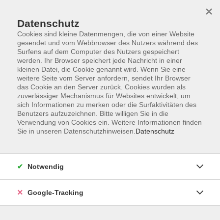
×
Datenschutz
Cookies sind kleine Datenmengen, die von einer Website
gesendet und vom Webbrowser des Nutzers während des
Surfens auf dem Computer des Nutzers gespeichert
Skip to main content
werden. Ihr Browser speichert jede Nachricht in einer
kleinen Datei, die Cookie genannt wird. Wenn Sie eine
weitere Seite vom Server anfordern, sendet Ihr Browser
Der Kurs konnte nicht gefunden werden.
das Cookie an den Server zurück. Cookies wurden als
zuverlässiger Mechanismus für Websites entwickelt, um
sich Informationen zu merken oder die Surfaktivitäten des
Benutzers aufzuzeichnen. Bitte willigen Sie in die
Verwendung von Cookies ein. Weitere Informationen finden
Sie in unseren Datenschutzhinweisen.
Datenschutz
AGB
Datenschutzerklärung
Barrierefreiheitserklärung
Notwendig
Widerrufsbelehrung
Impressum
Google-Tracking
Widerruf