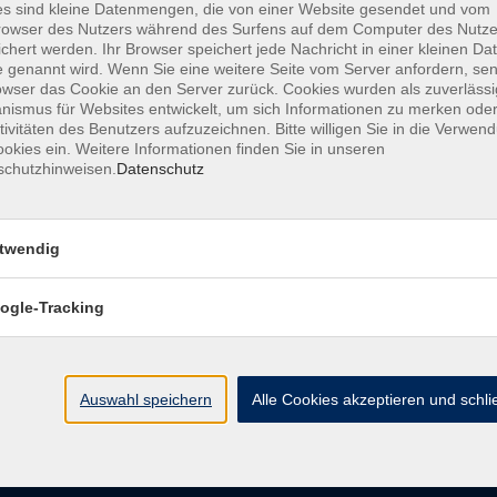
s sind kleine Datenmengen, die von einer Website gesendet und vom
owser des Nutzers während des Surfens auf dem Computer des Nutze
chert werden. Ihr Browser speichert jede Nachricht in einer kleinen Dat
AGB
Datenschutzerklärung
Barrierefreiheitserk
 genannt wird. Wenn Sie eine weitere Seite vom Server anfordern, se
owser das Cookie an den Server zurück. Cookies wurden als zuverlässi
ismus für Websites entwickelt, um sich Informationen zu merken oder
tivitäten des Benutzers aufzuzeichnen. Bitte willigen Sie in die Verwen
okies ein. Weitere Informationen finden Sie in unseren
schutzhinweisen.
Datenschutz
e
Kontakt
twendig
ht
Ludwigstraße 7
95028 Hof
ogle-Tracking
Anfahrt
info@vhshoferland.de
Telefon: 09281 7145-0
bote
Auswahl speichern
Alle Cookies akzeptieren und schl
Social Media