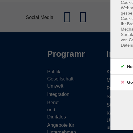
Cookie
Webbr
gespei
Social Media
Cookie
Ihr Br
Mechan
Surfak
von Co
Daten
Programm
Inhalt
No
Politik,
Kursübersic
Gesellschaft,
Musikschule
Go
Umwelt
Projekte
Integration
Service
Beruf
Stellenange
und
Kontakt/
Digitales
Über
Angebote für
uns
Unternehmen