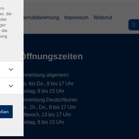
rs
ei, die
lärung
Widerrufsbelehrung
Impressum
Widerruf
ndet
ger
 die
dung
Öffnungszeiten
Anmeldung allgemein:
Mo. bis Do., 8 bis 17 Uhr
Freitag, 8 bis 15 Uhr
Anmeldung Deutschkurse:
Mo., Di., Do., 8 bis 17 Uhr
ießen
MIttwoch, 13 bis 17 Uhr
Freitag, 8 bis 15 Uhr