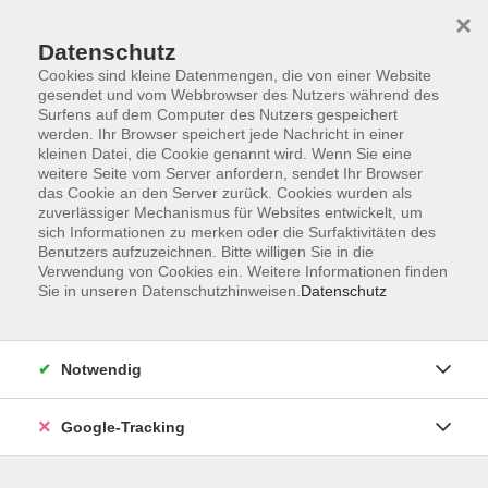
×
Datenschutz
Cookies sind kleine Datenmengen, die von einer Website
gesendet und vom Webbrowser des Nutzers während des
Surfens auf dem Computer des Nutzers gespeichert
Skip to main content
werden. Ihr Browser speichert jede Nachricht in einer
kleinen Datei, die Cookie genannt wird. Wenn Sie eine
weitere Seite vom Server anfordern, sendet Ihr Browser
Der Kurs konnte nicht gefunden werden.
das Cookie an den Server zurück. Cookies wurden als
zuverlässiger Mechanismus für Websites entwickelt, um
sich Informationen zu merken oder die Surfaktivitäten des
Benutzers aufzuzeichnen. Bitte willigen Sie in die
Verwendung von Cookies ein. Weitere Informationen finden
Sie in unseren Datenschutzhinweisen.
Datenschutz
AGB
Datenschutzerklärung
Barrierefreiheitserklärung
Notwendig
Widerrufsbelehrung
Impressum
Google-Tracking
Widerruf