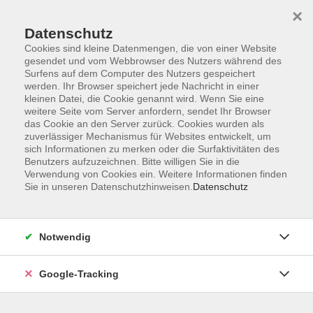
×
Datenschutz
Cookies sind kleine Datenmengen, die von einer Website
gesendet und vom Webbrowser des Nutzers während des
Surfens auf dem Computer des Nutzers gespeichert
Skip to main content
werden. Ihr Browser speichert jede Nachricht in einer
kleinen Datei, die Cookie genannt wird. Wenn Sie eine
weitere Seite vom Server anfordern, sendet Ihr Browser
Der Kurs konnte nicht gefunden werden.
das Cookie an den Server zurück. Cookies wurden als
zuverlässiger Mechanismus für Websites entwickelt, um
sich Informationen zu merken oder die Surfaktivitäten des
Benutzers aufzuzeichnen. Bitte willigen Sie in die
Verwendung von Cookies ein. Weitere Informationen finden
Sie in unseren Datenschutzhinweisen.
Datenschutz
AGB
Datenschutzerklärung
Barrierefreiheitserklärung
Notwendig
Widerrufsbelehrung
Impressum
Google-Tracking
Widerruf