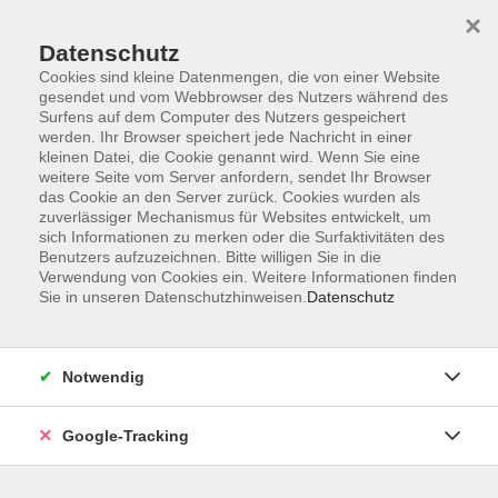
×
Datenschutz
Cookies sind kleine Datenmengen, die von einer Website
gesendet und vom Webbrowser des Nutzers während des
Surfens auf dem Computer des Nutzers gespeichert
Skip to main content
werden. Ihr Browser speichert jede Nachricht in einer
kleinen Datei, die Cookie genannt wird. Wenn Sie eine
weitere Seite vom Server anfordern, sendet Ihr Browser
Der Kurs konnte nicht gefunden werden.
das Cookie an den Server zurück. Cookies wurden als
zuverlässiger Mechanismus für Websites entwickelt, um
sich Informationen zu merken oder die Surfaktivitäten des
Benutzers aufzuzeichnen. Bitte willigen Sie in die
Verwendung von Cookies ein. Weitere Informationen finden
Sie in unseren Datenschutzhinweisen.
Datenschutz
AGB
Datenschutzerklärung
Barrierefreiheitserklärung
Notwendig
Widerrufsbelehrung
Impressum
Google-Tracking
Widerruf