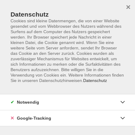
×
Datenschutz
Cookies sind kleine Datenmengen, die von einer Website
gesendet und vom Webbrowser des Nutzers während des
Surfens auf dem Computer des Nutzers gespeichert
Skip to main content
werden. Ihr Browser speichert jede Nachricht in einer
kleinen Datei, die Cookie genannt wird. Wenn Sie eine
weitere Seite vom Server anfordern, sendet Ihr Browser
Der Kurs konnte nicht gefunden werden.
das Cookie an den Server zurück. Cookies wurden als
zuverlässiger Mechanismus für Websites entwickelt, um
sich Informationen zu merken oder die Surfaktivitäten des
Benutzers aufzuzeichnen. Bitte willigen Sie in die
Verwendung von Cookies ein. Weitere Informationen finden
Sie in unseren Datenschutzhinweisen.
Datenschutz
AGB
Datenschutzerklärung
Barrierefreiheitserklärung
Notwendig
Widerrufsbelehrung
Impressum
Google-Tracking
Widerruf