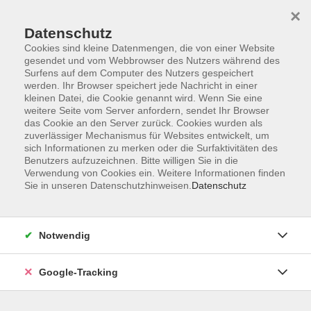
×
Datenschutz
Cookies sind kleine Datenmengen, die von einer Website
gesendet und vom Webbrowser des Nutzers während des
Surfens auf dem Computer des Nutzers gespeichert
Skip to main content
werden. Ihr Browser speichert jede Nachricht in einer
kleinen Datei, die Cookie genannt wird. Wenn Sie eine
weitere Seite vom Server anfordern, sendet Ihr Browser
Der Kurs konnte nicht gefunden werden.
das Cookie an den Server zurück. Cookies wurden als
zuverlässiger Mechanismus für Websites entwickelt, um
sich Informationen zu merken oder die Surfaktivitäten des
Benutzers aufzuzeichnen. Bitte willigen Sie in die
Verwendung von Cookies ein. Weitere Informationen finden
Sie in unseren Datenschutzhinweisen.
Datenschutz
AGB
Datenschutzerklärung
Barrierefreiheitserklärung
Notwendig
Widerrufsbelehrung
Impressum
Google-Tracking
Widerruf