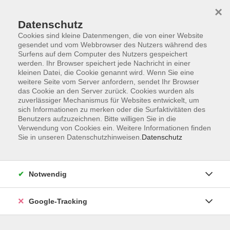
×
Datenschutz
Cookies sind kleine Datenmengen, die von einer Website
gesendet und vom Webbrowser des Nutzers während des
Surfens auf dem Computer des Nutzers gespeichert
Skip to main content
werden. Ihr Browser speichert jede Nachricht in einer
kleinen Datei, die Cookie genannt wird. Wenn Sie eine
weitere Seite vom Server anfordern, sendet Ihr Browser
Der Kurs konnte nicht gefunden werden.
das Cookie an den Server zurück. Cookies wurden als
zuverlässiger Mechanismus für Websites entwickelt, um
sich Informationen zu merken oder die Surfaktivitäten des
Benutzers aufzuzeichnen. Bitte willigen Sie in die
Verwendung von Cookies ein. Weitere Informationen finden
Sie in unseren Datenschutzhinweisen.
Datenschutz
AGB
Datenschutzerklärung
Barrierefreiheitserklärung
Notwendig
Widerrufsbelehrung
Impressum
Google-Tracking
Widerruf