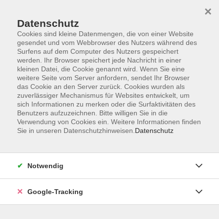
×
Datenschutz
Cookies sind kleine Datenmengen, die von einer Website
gesendet und vom Webbrowser des Nutzers während des
Surfens auf dem Computer des Nutzers gespeichert
Skip to main content
werden. Ihr Browser speichert jede Nachricht in einer
kleinen Datei, die Cookie genannt wird. Wenn Sie eine
weitere Seite vom Server anfordern, sendet Ihr Browser
Der Kurs konnte nicht gefunden werden.
das Cookie an den Server zurück. Cookies wurden als
zuverlässiger Mechanismus für Websites entwickelt, um
sich Informationen zu merken oder die Surfaktivitäten des
Benutzers aufzuzeichnen. Bitte willigen Sie in die
Verwendung von Cookies ein. Weitere Informationen finden
Sie in unseren Datenschutzhinweisen.
Datenschutz
AGB
Datenschutzerklärung
Barrierefreiheitserklärung
Notwendig
Widerrufsbelehrung
Impressum
Google-Tracking
Widerruf