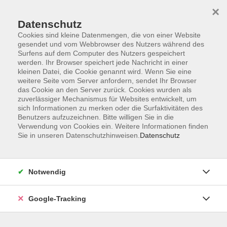
×
Datenschutz
Cookies sind kleine Datenmengen, die von einer Website
gesendet und vom Webbrowser des Nutzers während des
Surfens auf dem Computer des Nutzers gespeichert
Skip to main content
werden. Ihr Browser speichert jede Nachricht in einer
kleinen Datei, die Cookie genannt wird. Wenn Sie eine
weitere Seite vom Server anfordern, sendet Ihr Browser
Der Kurs konnte nicht gefunden werden.
das Cookie an den Server zurück. Cookies wurden als
zuverlässiger Mechanismus für Websites entwickelt, um
sich Informationen zu merken oder die Surfaktivitäten des
Benutzers aufzuzeichnen. Bitte willigen Sie in die
Verwendung von Cookies ein. Weitere Informationen finden
Sie in unseren Datenschutzhinweisen.
Datenschutz
AGB
Datenschutzerklärung
Barrierefreiheitserklärung
Notwendig
Widerrufsbelehrung
Impressum
Google-Tracking
Widerruf