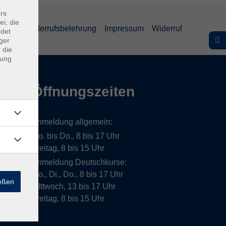
rs
ei, die
lärung
Widerrufsbelehrung
Impressum
Widerruf
ndet
ger
 die
dung
Öffnungszeiten
Anmeldung allgemein:
Mo. bis Do., 8 bis 17 Uhr
Freitag, 8 bis 15 Uhr
Anmeldung Deutschkurse:
Mo., Di., Do., 8 bis 17 Uhr
ießen
MIttwoch, 13 bis 17 Uhr
Freitag, 8 bis 15 Uhr