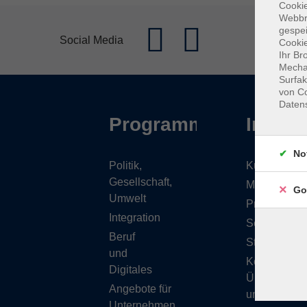
Cookie
Webbr
gespei
Social Media
Cookie
Ihr Br
Mechan
Surfak
von Co
Daten
Programm
Inhalt
No
Politik,
Kursübersic
Gesellschaft,
Musikschule
Go
Umwelt
Projekte
Integration
Service
Beruf
Stellenange
und
Kontakt/
Digitales
Über
Angebote für
uns
Unternehmen