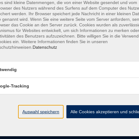
s sind kleine Datenmengen, die von einer Website gesendet und vom
owser des Nutzers während des Surfens auf dem Computer des Nutze
chert werden. Ihr Browser speichert jede Nachricht in einer kleinen Dat
AGB
Datenschutzerklärung
Barrierefreiheitserk
 genannt wird. Wenn Sie eine weitere Seite vom Server anfordern, se
owser das Cookie an den Server zurück. Cookies wurden als zuverlässi
ismus für Websites entwickelt, um sich Informationen zu merken oder
tivitäten des Benutzers aufzuzeichnen. Bitte willigen Sie in die Verwen
okies ein. Weitere Informationen finden Sie in unseren
schutzhinweisen.
Datenschutz
e
Kontakt
twendig
ht
Ludwigstraße 7
95028 Hof
ogle-Tracking
Anfahrt
info@vhshoferland.de
Telefon: 09281 7145-0
bote
Auswahl speichern
Alle Cookies akzeptieren und schl
Social Media