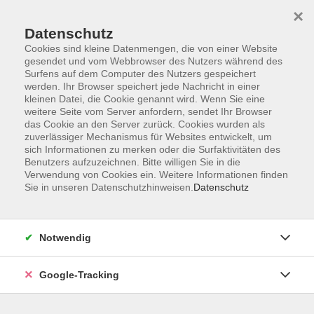
×
Datenschutz
Cookies sind kleine Datenmengen, die von einer Website
gesendet und vom Webbrowser des Nutzers während des
Surfens auf dem Computer des Nutzers gespeichert
Skip to main content
werden. Ihr Browser speichert jede Nachricht in einer
kleinen Datei, die Cookie genannt wird. Wenn Sie eine
weitere Seite vom Server anfordern, sendet Ihr Browser
Der Kurs konnte nicht gefunden werden.
das Cookie an den Server zurück. Cookies wurden als
zuverlässiger Mechanismus für Websites entwickelt, um
sich Informationen zu merken oder die Surfaktivitäten des
Benutzers aufzuzeichnen. Bitte willigen Sie in die
Verwendung von Cookies ein. Weitere Informationen finden
Sie in unseren Datenschutzhinweisen.
Datenschutz
AGB
Datenschutzerklärung
Barrierefreiheitserklärung
Notwendig
Widerrufsbelehrung
Impressum
Google-Tracking
Widerruf