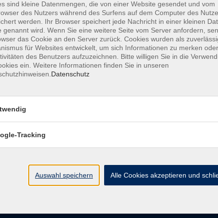
s sind kleine Datenmengen, die von einer Website gesendet und vom
owser des Nutzers während des Surfens auf dem Computer des Nutze
chert werden. Ihr Browser speichert jede Nachricht in einer kleinen Dat
AGB
Datenschutzerklärung
Barrierefreiheitserk
 genannt wird. Wenn Sie eine weitere Seite vom Server anfordern, se
owser das Cookie an den Server zurück. Cookies wurden als zuverlässi
ismus für Websites entwickelt, um sich Informationen zu merken oder
tivitäten des Benutzers aufzuzeichnen. Bitte willigen Sie in die Verwen
okies ein. Weitere Informationen finden Sie in unseren
schutzhinweisen.
Datenschutz
e
Kontakt
twendig
ht
Ludwigstraße 7
95028 Hof
ogle-Tracking
Anfahrt
info@vhshoferland.de
Telefon: 09281 7145-0
bote
Auswahl speichern
Alle Cookies akzeptieren und schl
Social Media