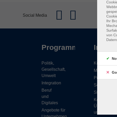
Cookie
Webbr
gespei
Social Media
Cookie
Ihr Br
Mechan
Surfak
von Co
Daten
Programm
Inhalt
No
Politik,
Kursübersic
Gesellschaft,
Musikschule
Go
Umwelt
Projekte
Integration
Service
Beruf
Stellenange
und
Kontakt/
Digitales
Über
Angebote für
uns
Unternehmen