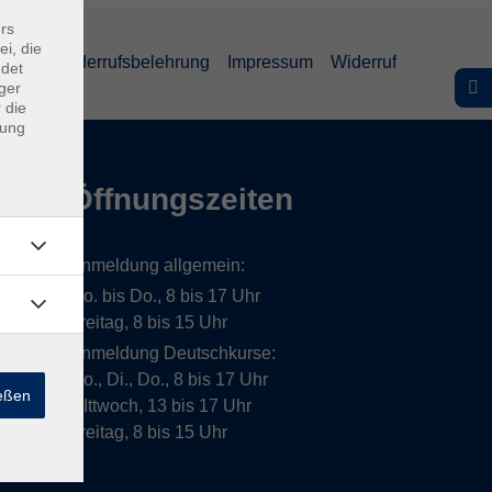
rs
ei, die
lärung
Widerrufsbelehrung
Impressum
Widerruf
ndet
ger
 die
dung
Öffnungszeiten
Anmeldung allgemein:
Mo. bis Do., 8 bis 17 Uhr
Freitag, 8 bis 15 Uhr
Anmeldung Deutschkurse:
Mo., Di., Do., 8 bis 17 Uhr
ießen
MIttwoch, 13 bis 17 Uhr
Freitag, 8 bis 15 Uhr