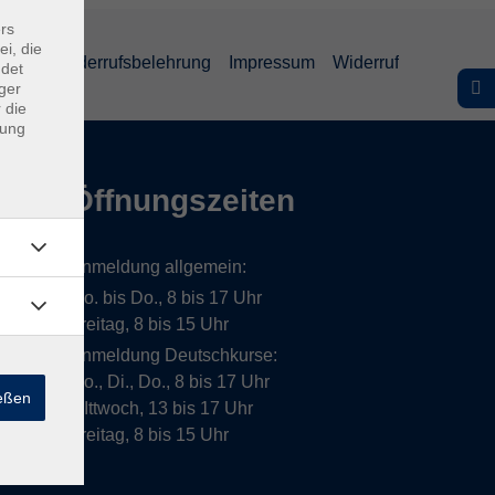
rs
ei, die
lärung
Widerrufsbelehrung
Impressum
Widerruf
ndet
ger
 die
dung
Öffnungszeiten
Anmeldung allgemein:
Mo. bis Do., 8 bis 17 Uhr
Freitag, 8 bis 15 Uhr
Anmeldung Deutschkurse:
Mo., Di., Do., 8 bis 17 Uhr
ießen
MIttwoch, 13 bis 17 Uhr
Freitag, 8 bis 15 Uhr