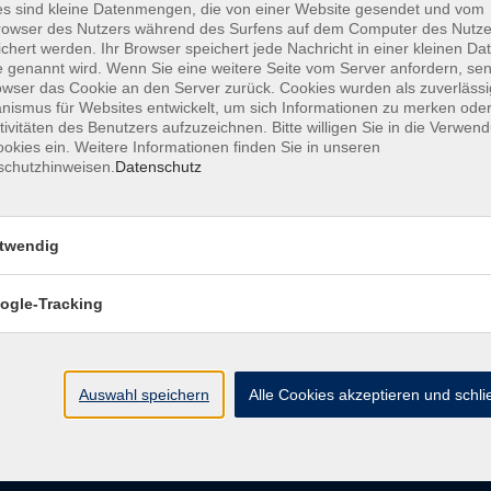
s sind kleine Datenmengen, die von einer Website gesendet und vom
owser des Nutzers während des Surfens auf dem Computer des Nutze
chert werden. Ihr Browser speichert jede Nachricht in einer kleinen Dat
AGB
Datenschutzerklärung
Barrierefreiheitserk
 genannt wird. Wenn Sie eine weitere Seite vom Server anfordern, se
owser das Cookie an den Server zurück. Cookies wurden als zuverlässi
ismus für Websites entwickelt, um sich Informationen zu merken oder
tivitäten des Benutzers aufzuzeichnen. Bitte willigen Sie in die Verwen
okies ein. Weitere Informationen finden Sie in unseren
schutzhinweisen.
Datenschutz
e
Kontakt
twendig
ht
Ludwigstraße 7
95028 Hof
ogle-Tracking
Anfahrt
info@vhshoferland.de
Telefon: 09281 7145-0
bote
Auswahl speichern
Alle Cookies akzeptieren und schl
Social Media