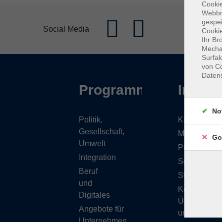
Cookie
Webbr
gespei
Social Media
Cookie
Ihr Br
Mechan
Surfak
von Co
Daten
Programm
Inhalt
No
Politik,
Kursübersic
Gesellschaft,
Musikschule
Go
Umwelt
Projekte
Integration
Service
Beruf
Stellenange
und
Kontakt/
Digitales
Über
Angebote für
uns
Unternehmen