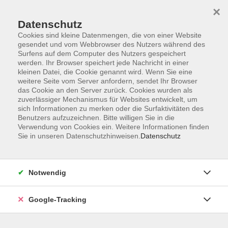
×
Datenschutz
Cookies sind kleine Datenmengen, die von einer Website
gesendet und vom Webbrowser des Nutzers während des
Surfens auf dem Computer des Nutzers gespeichert
Skip to main content
werden. Ihr Browser speichert jede Nachricht in einer
kleinen Datei, die Cookie genannt wird. Wenn Sie eine
weitere Seite vom Server anfordern, sendet Ihr Browser
Der Kurs konnte nicht gefunden werden.
das Cookie an den Server zurück. Cookies wurden als
zuverlässiger Mechanismus für Websites entwickelt, um
sich Informationen zu merken oder die Surfaktivitäten des
Benutzers aufzuzeichnen. Bitte willigen Sie in die
Verwendung von Cookies ein. Weitere Informationen finden
Sie in unseren Datenschutzhinweisen.
Datenschutz
AGB
Datenschutzerklärung
Barrierefreiheitserklärung
Notwendig
Widerrufsbelehrung
Impressum
Google-Tracking
Widerruf