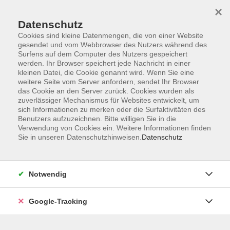
×
Datenschutz
Cookies sind kleine Datenmengen, die von einer Website
gesendet und vom Webbrowser des Nutzers während des
Surfens auf dem Computer des Nutzers gespeichert
Skip to main content
werden. Ihr Browser speichert jede Nachricht in einer
kleinen Datei, die Cookie genannt wird. Wenn Sie eine
weitere Seite vom Server anfordern, sendet Ihr Browser
Der Kurs konnte nicht gefunden werden.
das Cookie an den Server zurück. Cookies wurden als
zuverlässiger Mechanismus für Websites entwickelt, um
sich Informationen zu merken oder die Surfaktivitäten des
Benutzers aufzuzeichnen. Bitte willigen Sie in die
Verwendung von Cookies ein. Weitere Informationen finden
Sie in unseren Datenschutzhinweisen.
Datenschutz
AGB
Datenschutzerklärung
Barrierefreiheitserklärung
Notwendig
Widerrufsbelehrung
Impressum
Google-Tracking
Widerruf