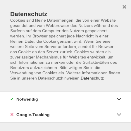
×
Datenschutz
Cookies sind kleine Datenmengen, die von einer Website
gesendet und vom Webbrowser des Nutzers während des
Surfens auf dem Computer des Nutzers gespeichert
Skip to main content
werden. Ihr Browser speichert jede Nachricht in einer
kleinen Datei, die Cookie genannt wird. Wenn Sie eine
weitere Seite vom Server anfordern, sendet Ihr Browser
Der Kurs konnte nicht gefunden werden.
das Cookie an den Server zurück. Cookies wurden als
zuverlässiger Mechanismus für Websites entwickelt, um
sich Informationen zu merken oder die Surfaktivitäten des
Benutzers aufzuzeichnen. Bitte willigen Sie in die
Verwendung von Cookies ein. Weitere Informationen finden
Sie in unseren Datenschutzhinweisen.
Datenschutz
AGB
Datenschutzerklärung
Barrierefreiheitserklärung
Notwendig
Widerrufsbelehrung
Impressum
Google-Tracking
Widerruf