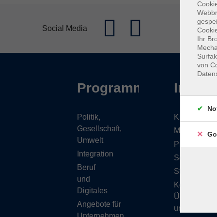
Cookie
Webbr
gespei
Social Media
Cookie
Ihr Br
Mechan
Surfak
von Co
Daten
Programm
Inhalt
No
Politik,
Kursübersic
Gesellschaft,
Musikschule
Go
Umwelt
Projekte
Integration
Service
Beruf
Stellenange
und
Kontakt/
Digitales
Über
Angebote für
uns
Unternehmen