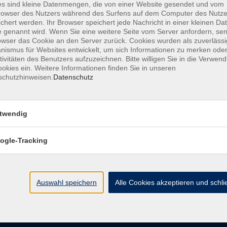
s sind kleine Datenmengen, die von einer Website gesendet und vom
owser des Nutzers während des Surfens auf dem Computer des Nutze
chert werden. Ihr Browser speichert jede Nachricht in einer kleinen Dat
AGB
Datenschutzerklärung
Barrierefreiheitserk
 genannt wird. Wenn Sie eine weitere Seite vom Server anfordern, se
owser das Cookie an den Server zurück. Cookies wurden als zuverlässi
ismus für Websites entwickelt, um sich Informationen zu merken oder
tivitäten des Benutzers aufzuzeichnen. Bitte willigen Sie in die Verwen
okies ein. Weitere Informationen finden Sie in unseren
schutzhinweisen.
Datenschutz
e
Kontakt
twendig
ht
Ludwigstraße 7
95028 Hof
ogle-Tracking
Anfahrt
info@vhshoferland.de
Telefon: 09281 7145-0
bote
Auswahl speichern
Alle Cookies akzeptieren und schl
Social Media