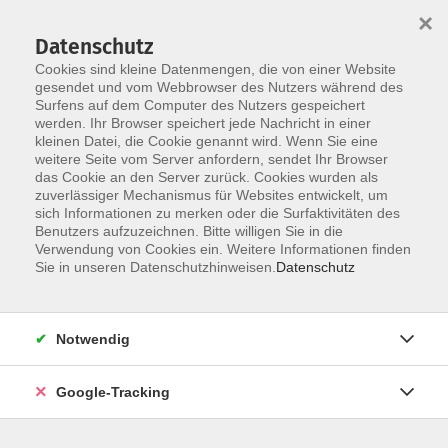
×
Datenschutz
Cookies sind kleine Datenmengen, die von einer Website
gesendet und vom Webbrowser des Nutzers während des
Surfens auf dem Computer des Nutzers gespeichert
Skip to main content
werden. Ihr Browser speichert jede Nachricht in einer
kleinen Datei, die Cookie genannt wird. Wenn Sie eine
weitere Seite vom Server anfordern, sendet Ihr Browser
Der Kurs konnte nicht gefunden werden.
das Cookie an den Server zurück. Cookies wurden als
zuverlässiger Mechanismus für Websites entwickelt, um
sich Informationen zu merken oder die Surfaktivitäten des
Benutzers aufzuzeichnen. Bitte willigen Sie in die
Verwendung von Cookies ein. Weitere Informationen finden
AGB
Sie in unseren Datenschutzhinweisen.
Datenschutz
Datenschutzerklärung
Barrierefreiheitserklärung
Notwendig
Widerrufsbelehrung
Impressum
Google-Tracking
Widerruf