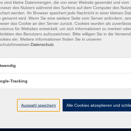
s sind kleine Datenmengen, die von einer Website gesendet und vom
owser des Nutzers während des Surfens auf dem Computer des Nutze
chert werden. Ihr Browser speichert jede Nachricht in einer kleinen Dat
AGB
Datenschutzerklärung
Barrierefreiheitserk
 genannt wird. Wenn Sie eine weitere Seite vom Server anfordern, se
owser das Cookie an den Server zurück. Cookies wurden als zuverlässi
ismus für Websites entwickelt, um sich Informationen zu merken oder
tivitäten des Benutzers aufzuzeichnen. Bitte willigen Sie in die Verwen
okies ein. Weitere Informationen finden Sie in unseren
schutzhinweisen.
Datenschutz
e
Kontakt
twendig
ht
Ludwigstraße 7
95028 Hof
ogle-Tracking
Anfahrt
info@vhshoferland.de
Telefon: 09281 7145-0
bote
Auswahl speichern
Alle Cookies akzeptieren und schl
Social Media