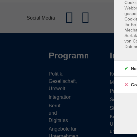
Cookie
Webbr
gespei
Social Media
Cookie
Ihr Br
Mechan
Surfak
von Co
Daten
Programm
Inhalt
No
Politik,
Kursübersic
Gesellschaft,
Musikschule
Go
Umwelt
Projekte
Integration
Service
Beruf
Stellenange
und
Kontakt/
Digitales
Über
Angebote für
uns
Unternehmen