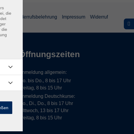
rs
ei, die
lärung
Widerrufsbelehrung
Impressum
Widerruf
ndet
ger
 die
dung
Öffnungszeiten
Anmeldung allgemein:
Mo. bis Do., 8 bis 17 Uhr
Freitag, 8 bis 15 Uhr
Anmeldung Deutschkurse:
Mo., Di., Do., 8 bis 17 Uhr
ießen
MIttwoch, 13 bis 17 Uhr
Freitag, 8 bis 15 Uhr