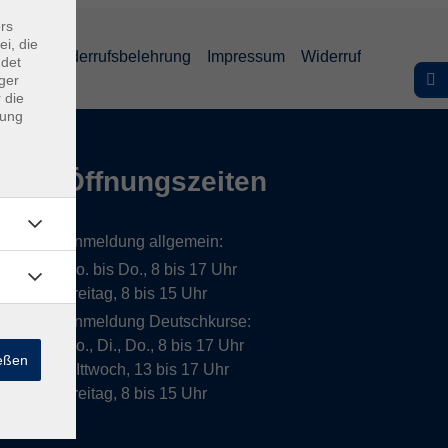
rs
ei, die
lärung
Widerrufsbelehrung
Impressum
Widerruf
ndet
ger
 die
dung
Öffnungszeiten
Anmeldung allgemein:
Mo. bis Do., 8 bis 17 Uhr
Freitag, 8 bis 15 Uhr
Anmeldung Deutschkurse:
Mo., Di., Do., 8 bis 17 Uhr
ießen
MIttwoch, 13 bis 17 Uhr
Freitag, 8 bis 15 Uhr