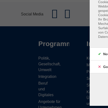
Cookie
Webbr
gespei
Social Media
Cookie
Ihr Br
Mechan
Surfak
von Co
Daten
Programm
Inhalt
No
Politik,
Kursübersic
Gesellschaft,
Musikschule
Go
Umwelt
Projekte
Integration
Service
Beruf
Stellenange
und
Kontakt/
Digitales
Über
Angebote für
uns
Unternehmen