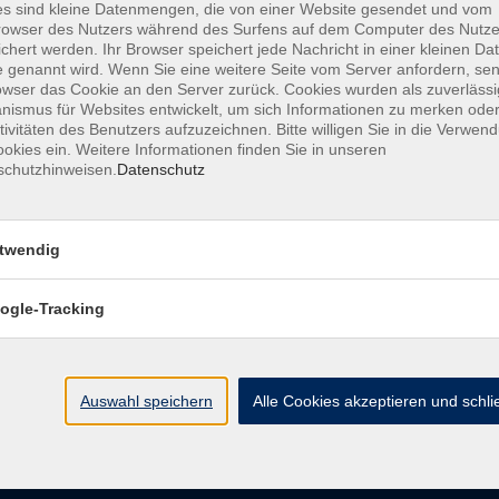
s sind kleine Datenmengen, die von einer Website gesendet und vom
owser des Nutzers während des Surfens auf dem Computer des Nutze
chert werden. Ihr Browser speichert jede Nachricht in einer kleinen Dat
AGB
Datenschutzerklärung
Barrierefreiheitserk
 genannt wird. Wenn Sie eine weitere Seite vom Server anfordern, se
owser das Cookie an den Server zurück. Cookies wurden als zuverlässi
ismus für Websites entwickelt, um sich Informationen zu merken oder
tivitäten des Benutzers aufzuzeichnen. Bitte willigen Sie in die Verwen
okies ein. Weitere Informationen finden Sie in unseren
schutzhinweisen.
Datenschutz
e
Kontakt
twendig
ht
Ludwigstraße 7
95028 Hof
ogle-Tracking
Anfahrt
info@vhshoferland.de
Telefon: 09281 7145-0
bote
Auswahl speichern
Alle Cookies akzeptieren und schl
Social Media