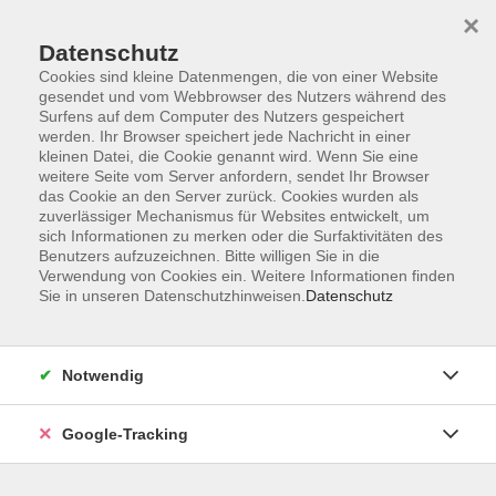
×
Datenschutz
Cookies sind kleine Datenmengen, die von einer Website
gesendet und vom Webbrowser des Nutzers während des
Surfens auf dem Computer des Nutzers gespeichert
Skip to main content
werden. Ihr Browser speichert jede Nachricht in einer
kleinen Datei, die Cookie genannt wird. Wenn Sie eine
weitere Seite vom Server anfordern, sendet Ihr Browser
Der Kurs konnte nicht gefunden werden.
das Cookie an den Server zurück. Cookies wurden als
zuverlässiger Mechanismus für Websites entwickelt, um
sich Informationen zu merken oder die Surfaktivitäten des
Benutzers aufzuzeichnen. Bitte willigen Sie in die
Verwendung von Cookies ein. Weitere Informationen finden
Sie in unseren Datenschutzhinweisen.
Datenschutz
AGB
Datenschutzerklärung
Barrierefreiheitserklärung
Notwendig
Widerrufsbelehrung
Impressum
Google-Tracking
Widerruf