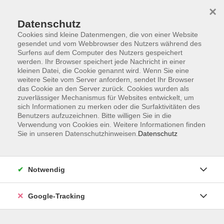
×
Datenschutz
Cookies sind kleine Datenmengen, die von einer Website
gesendet und vom Webbrowser des Nutzers während des
Surfens auf dem Computer des Nutzers gespeichert
Skip to main content
werden. Ihr Browser speichert jede Nachricht in einer
kleinen Datei, die Cookie genannt wird. Wenn Sie eine
weitere Seite vom Server anfordern, sendet Ihr Browser
Der Kurs konnte nicht gefunden werden.
das Cookie an den Server zurück. Cookies wurden als
zuverlässiger Mechanismus für Websites entwickelt, um
sich Informationen zu merken oder die Surfaktivitäten des
Benutzers aufzuzeichnen. Bitte willigen Sie in die
Verwendung von Cookies ein. Weitere Informationen finden
Sie in unseren Datenschutzhinweisen.
Datenschutz
AGB
Datenschutzerklärung
Barrierefreiheitserklärung
Notwendig
Widerrufsbelehrung
Impressum
Google-Tracking
Widerruf