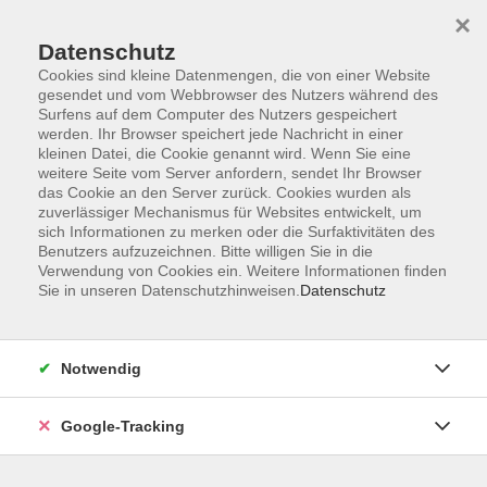
×
Datenschutz
Cookies sind kleine Datenmengen, die von einer Website
gesendet und vom Webbrowser des Nutzers während des
Surfens auf dem Computer des Nutzers gespeichert
Skip to main content
werden. Ihr Browser speichert jede Nachricht in einer
kleinen Datei, die Cookie genannt wird. Wenn Sie eine
weitere Seite vom Server anfordern, sendet Ihr Browser
Der Kurs konnte nicht gefunden werden.
das Cookie an den Server zurück. Cookies wurden als
zuverlässiger Mechanismus für Websites entwickelt, um
sich Informationen zu merken oder die Surfaktivitäten des
Benutzers aufzuzeichnen. Bitte willigen Sie in die
Verwendung von Cookies ein. Weitere Informationen finden
Sie in unseren Datenschutzhinweisen.
Datenschutz
AGB
Datenschutzerklärung
Barrierefreiheitserklärung
Notwendig
Widerrufsbelehrung
Impressum
Google-Tracking
Widerruf