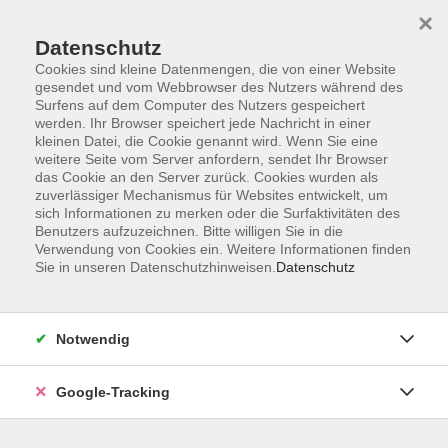
×
Datenschutz
Cookies sind kleine Datenmengen, die von einer Website
gesendet und vom Webbrowser des Nutzers während des
Surfens auf dem Computer des Nutzers gespeichert
Skip to main content
werden. Ihr Browser speichert jede Nachricht in einer
kleinen Datei, die Cookie genannt wird. Wenn Sie eine
weitere Seite vom Server anfordern, sendet Ihr Browser
Der Kurs konnte nicht gefunden werden.
das Cookie an den Server zurück. Cookies wurden als
zuverlässiger Mechanismus für Websites entwickelt, um
sich Informationen zu merken oder die Surfaktivitäten des
Benutzers aufzuzeichnen. Bitte willigen Sie in die
Verwendung von Cookies ein. Weitere Informationen finden
Sie in unseren Datenschutzhinweisen.
Datenschutz
AGB
Datenschutzerklärung
Barrierefreiheitserklärung
Notwendig
Widerrufsbelehrung
Impressum
Google-Tracking
Widerruf