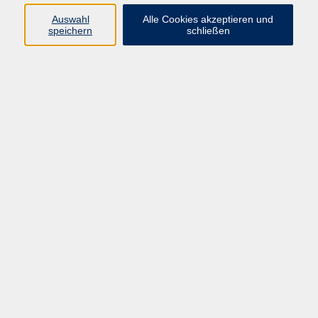
Auswahl
Alle Cookies akzeptieren und
09281 7145-67
speichern
schließen
l.schoeffel@vhshoferland.de
Celina Göpfert
Kursverwaltung
09281 7145-27
c.goepfert@vhshoferland.de
Ergebnisse filtern
Pilates - Dienstagkurs
Di. 22.09.2026 18:00
Lutherschule, Kirchplatz 7, 95213 Münchberg