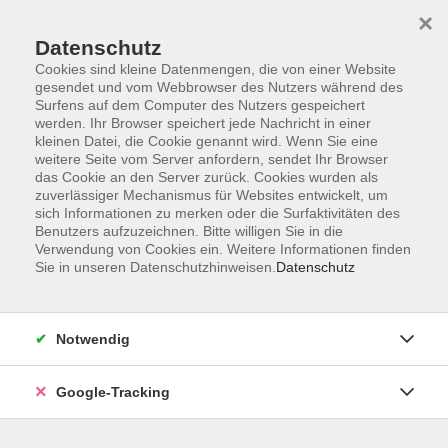
×
Datenschutz
Cookies sind kleine Datenmengen, die von einer Website
gesendet und vom Webbrowser des Nutzers während des
Surfens auf dem Computer des Nutzers gespeichert
Skip to main content
werden. Ihr Browser speichert jede Nachricht in einer
kleinen Datei, die Cookie genannt wird. Wenn Sie eine
weitere Seite vom Server anfordern, sendet Ihr Browser
das Cookie an den Server zurück. Cookies wurden als
Pilates
zuverlässiger Mechanismus für Websites entwickelt, um
sich Informationen zu merken oder die Surfaktivitäten des
Benutzers aufzuzeichnen. Bitte willigen Sie in die
Verwendung von Cookies ein. Weitere Informationen finden
Sie in unseren Datenschutzhinweisen.
Datenschutz
9 Kurse
Notwendig
zurück zu Bewegung, Fitness
Google-Tracking
Lena Schöffel
Programmverantwortliche
Gesundheit und Ernährung