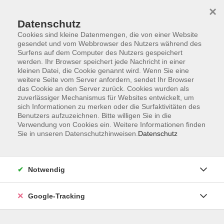
×
Datenschutz
Cookies sind kleine Datenmengen, die von einer Website
gesendet und vom Webbrowser des Nutzers während des
Surfens auf dem Computer des Nutzers gespeichert
Skip to main content
werden. Ihr Browser speichert jede Nachricht in einer
kleinen Datei, die Cookie genannt wird. Wenn Sie eine
weitere Seite vom Server anfordern, sendet Ihr Browser
Der Kurs konnte nicht gefunden werden.
das Cookie an den Server zurück. Cookies wurden als
zuverlässiger Mechanismus für Websites entwickelt, um
sich Informationen zu merken oder die Surfaktivitäten des
Benutzers aufzuzeichnen. Bitte willigen Sie in die
Verwendung von Cookies ein. Weitere Informationen finden
Sie in unseren Datenschutzhinweisen.
Datenschutz
AGB
Datenschutzerklärung
Barrierefreiheitserklärung
Notwendig
Widerrufsbelehrung
Impressum
Google-Tracking
Widerruf