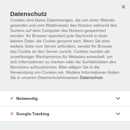
×
Datenschutz
Cookies sind kleine Datenmengen, die von einer Website
gesendet und vom Webbrowser des Nutzers während des
Surfens auf dem Computer des Nutzers gespeichert
Skip to main content
werden. Ihr Browser speichert jede Nachricht in einer
kleinen Datei, die Cookie genannt wird. Wenn Sie eine
weitere Seite vom Server anfordern, sendet Ihr Browser
Der Kurs konnte nicht gefunden werden.
das Cookie an den Server zurück. Cookies wurden als
zuverlässiger Mechanismus für Websites entwickelt, um
sich Informationen zu merken oder die Surfaktivitäten des
Benutzers aufzuzeichnen. Bitte willigen Sie in die
Verwendung von Cookies ein. Weitere Informationen finden
Sie in unseren Datenschutzhinweisen.
Datenschutz
AGB
Datenschutzerklärung
Barrierefreiheitserklärung
Notwendig
Widerrufsbelehrung
Impressum
Google-Tracking
Widerruf