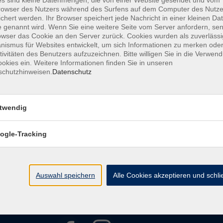
s sind kleine Datenmengen, die von einer Website gesendet und vom
owser des Nutzers während des Surfens auf dem Computer des Nutze
chert werden. Ihr Browser speichert jede Nachricht in einer kleinen Dat
AGB
Datenschutzerklärung
Barrierefreiheitserkl
 genannt wird. Wenn Sie eine weitere Seite vom Server anfordern, se
owser das Cookie an den Server zurück. Cookies wurden als zuverlässi
ismus für Websites entwickelt, um sich Informationen zu merken oder
tivitäten des Benutzers aufzuzeichnen. Bitte willigen Sie in die Verwen
okies ein. Weitere Informationen finden Sie in unseren
schutzhinweisen.
Datenschutz
Kontakt
twendig
ht
Ludwigstraße 7
95028 Hof
ogle-Tracking
Anfahrt
info@vhshoferland.de
Telefon: 09281 7145-0
bote
Auswahl speichern
Alle Cookies akzeptieren und schl
Social Media